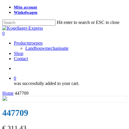
Skip
Mijn account
to
Winkelwagen
main
content
Hit enter to search or ESC to close
Close
Search
search
0
Menu
Productgroepen
Landbouwmechanisatie
Shop
Contact
search
0
was successfully added to your cart.
Home
447709
447709
€
311,43