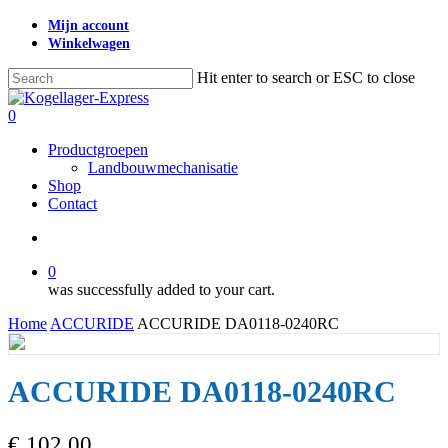
Skip
Mijn account
to
Winkelwagen
main
content
Hit enter to search or ESC to close
Close
Search
search
0
Menu
Productgroepen
Landbouwmechanisatie
Shop
Contact
search
0
was successfully added to your cart.
Home
ACCURIDE
ACCURIDE DA0118-0240RC
ACCURIDE DA0118-0240RC
€
102,00