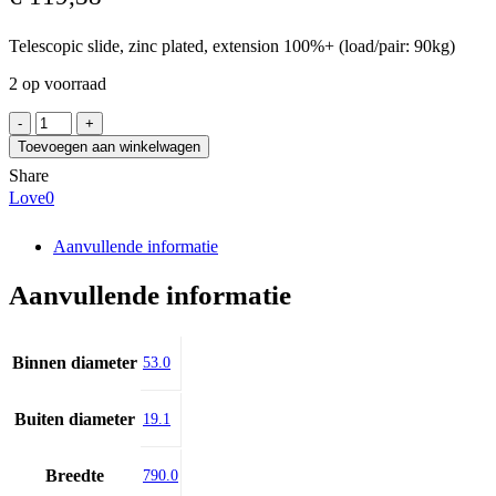
Telescopic slide, zinc plated, extension 100%+ (load/pair: 90kg)
2 op voorraad
ACCURIDE
DZ5321-
Toevoegen aan winkelwagen
0080EC
Share
aantal
Love
0
Aanvullende informatie
Aanvullende informatie
Binnen diameter
53.0
Buiten diameter
19.1
Breedte
790.0