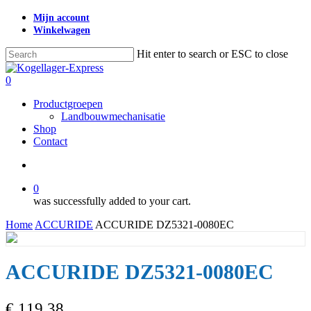
Skip
Mijn account
to
Winkelwagen
main
content
Hit enter to search or ESC to close
Close
Search
search
0
Menu
Productgroepen
Landbouwmechanisatie
Shop
Contact
search
0
was successfully added to your cart.
Home
ACCURIDE
ACCURIDE DZ5321-0080EC
ACCURIDE DZ5321-0080EC
€
119,38