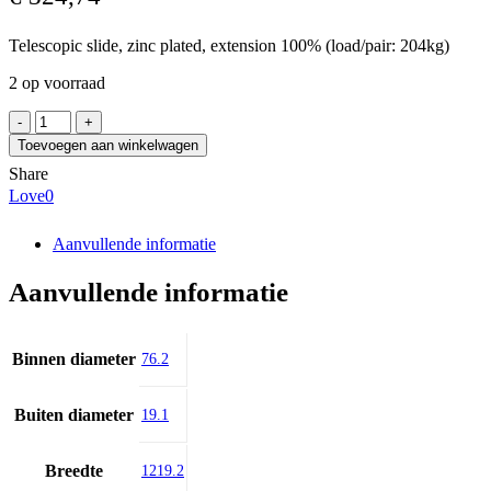
Telescopic slide, zinc plated, extension 100% (load/pair: 204kg)
2 op voorraad
ACCURIDE
DZ9308-
Toevoegen aan winkelwagen
0048L-
Share
E4
Love
0
aantal
Aanvullende informatie
Aanvullende informatie
Binnen diameter
76.2
Buiten diameter
19.1
Breedte
1219.2