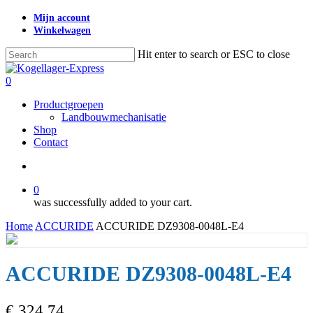
Skip
Mijn account
to
Winkelwagen
main
content
Hit enter to search or ESC to close
Close
Search
search
0
Menu
Productgroepen
Landbouwmechanisatie
Shop
Contact
search
0
was successfully added to your cart.
Home
ACCURIDE
ACCURIDE DZ9308-0048L-E4
ACCURIDE DZ9308-0048L-E4
€
324,74