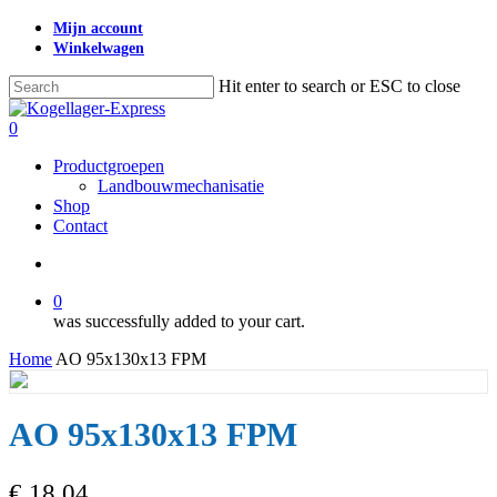
Skip
Mijn account
to
Winkelwagen
main
content
Hit enter to search or ESC to close
Close
Search
search
0
Menu
Productgroepen
Landbouwmechanisatie
Shop
Contact
search
0
was successfully added to your cart.
Home
AO 95x130x13 FPM
AO 95x130x13 FPM
€
18,04