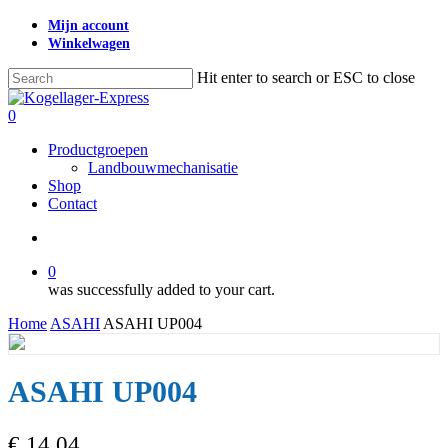
Skip
Mijn account
to
Winkelwagen
main
content
Hit enter to search or ESC to close
Close
Search
search
0
Menu
Productgroepen
Landbouwmechanisatie
Shop
Contact
search
0
was successfully added to your cart.
Home
ASAHI
ASAHI UP004
ASAHI UP004
€
14,04