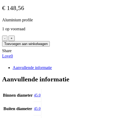
€
148,56
Aluminium profile
1 op voorraad
Bosch
Rexroth
Toevoegen aan winkelwagen
3
Share
842
Love
0
990
520
/2870
Aanvullende informatie
aantal
Aanvullende informatie
Binnen diameter
45.0
Buiten diameter
45.0