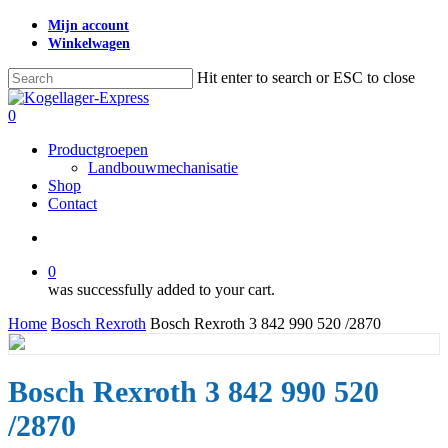
Skip
Mijn account
to
Winkelwagen
main
content
Hit enter to search or ESC to close
Close
Search
search
0
Menu
Productgroepen
Landbouwmechanisatie
Shop
Contact
search
0
was successfully added to your cart.
Home
Bosch Rexroth
Bosch Rexroth 3 842 990 520 /2870
Bosch Rexroth 3 842 990 520
/2870