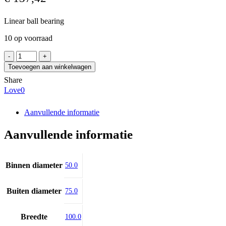
Linear ball bearing
10 op voorraad
Bosch
Rexroth
Toevoegen aan winkelwagen
R0602-
Share
050-
Love
0
10
aantal
Aanvullende informatie
Aanvullende informatie
Binnen diameter
50.0
Buiten diameter
75.0
Breedte
100.0