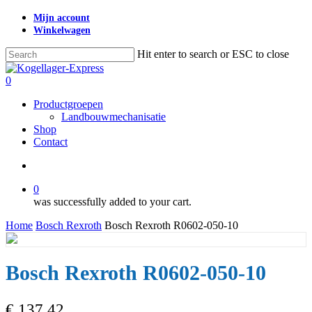
Skip
Mijn account
to
Winkelwagen
main
content
Hit enter to search or ESC to close
Close
Search
search
0
Menu
Productgroepen
Landbouwmechanisatie
Shop
Contact
search
0
was successfully added to your cart.
Home
Bosch Rexroth
Bosch Rexroth R0602-050-10
Bosch Rexroth R0602-050-10
€
137,42