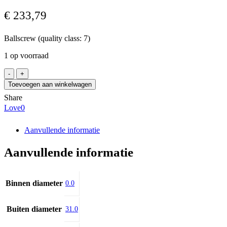
€
233,79
Ballscrew (quality class: 7)
1 op voorraad
Bosch
Rexroth
Toevoegen aan winkelwagen
R1511-
Share
3-
Love
0
9710
/0456
aantal
Aanvullende informatie
Aanvullende informatie
Binnen diameter
0.0
Buiten diameter
31.0