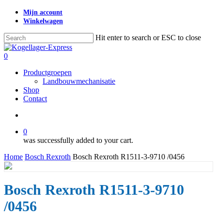
Skip
Mijn account
to
Winkelwagen
main
content
Hit enter to search or ESC to close
Close
Search
search
0
Menu
Productgroepen
Landbouwmechanisatie
Shop
Contact
search
0
was successfully added to your cart.
Home
Bosch Rexroth
Bosch Rexroth R1511-3-9710 /0456
Bosch Rexroth R1511-3-9710
/0456