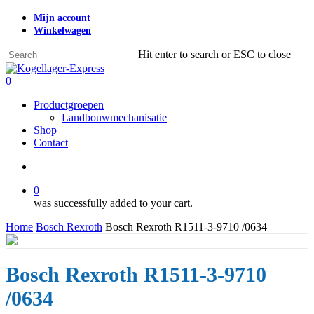
Skip
Mijn account
to
Winkelwagen
main
content
Hit enter to search or ESC to close
Close
Search
search
0
Menu
Productgroepen
Landbouwmechanisatie
Shop
Contact
search
0
was successfully added to your cart.
Home
Bosch Rexroth
Bosch Rexroth R1511-3-9710 /0634
Bosch Rexroth R1511-3-9710
/0634