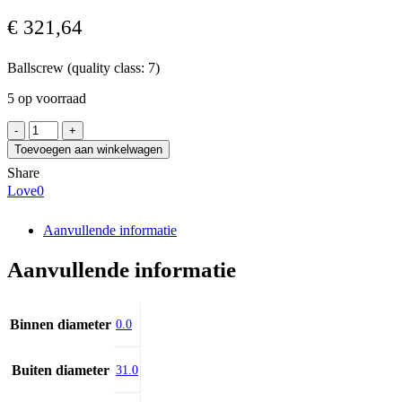
€
321,64
Ballscrew (quality class: 7)
5 op voorraad
Bosch
Rexroth
Toevoegen aan winkelwagen
R1511-
Share
3-
Love
0
9710
/0634
aantal
Aanvullende informatie
Aanvullende informatie
Binnen diameter
0.0
Buiten diameter
31.0