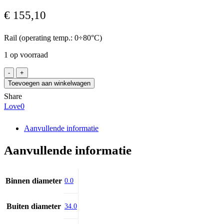
€
155,10
Rail (operating temp.: 0÷80°C)
1 op voorraad
Bosch
Rexroth
Toevoegen aan winkelwagen
R1605-
Share
304-
Love
0
31
/0532,
50-
Aanvullende informatie
82
aantal
Aanvullende informatie
Binnen diameter
0.0
Buiten diameter
34.0