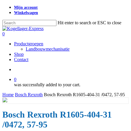
Skip
Mijn account
to
Winkelwagen
main
content
Hit enter to search or ESC to close
Close
Search
search
0
Menu
Productgroepen
Landbouwmechanisatie
Shop
Contact
search
0
was successfully added to your cart.
Home
Bosch Rexroth
Bosch Rexroth R1605-404-31 /0472, 57-95
Bosch Rexroth R1605-404-31
/0472, 57-95