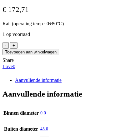
€
172,71
Rail (operating temp.: 0÷80°C)
1 op voorraad
Bosch
Rexroth
Toevoegen aan winkelwagen
R1605-
Share
404-
Love
0
31
/0472,
57-
Aanvullende informatie
95
aantal
Aanvullende informatie
Binnen diameter
0.0
Buiten diameter
45.0