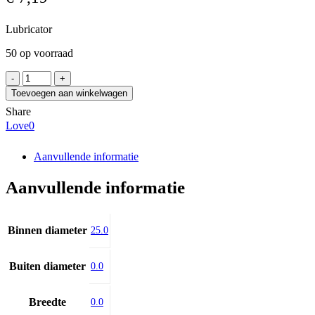
Lubricator
50 op voorraad
Bosch
Rexroth
Toevoegen aan winkelwagen
R205Z-
Share
225-
Love
0
00
aantal
Aanvullende informatie
Aanvullende informatie
Binnen diameter
25.0
Buiten diameter
0.0
Breedte
0.0