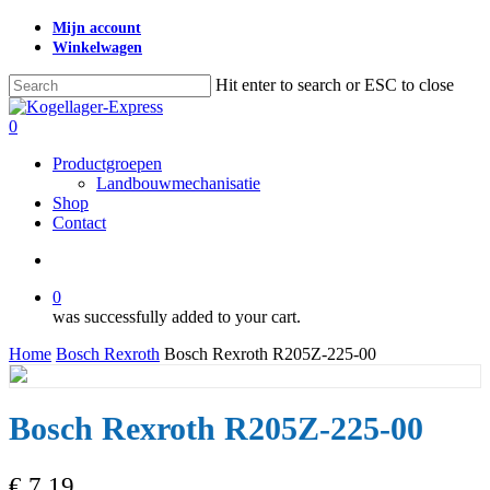
Skip
Mijn account
to
Winkelwagen
main
content
Hit enter to search or ESC to close
Close
Search
search
0
Menu
Productgroepen
Landbouwmechanisatie
Shop
Contact
search
0
was successfully added to your cart.
Home
Bosch Rexroth
Bosch Rexroth R205Z-225-00
Bosch Rexroth R205Z-225-00
€
7,19