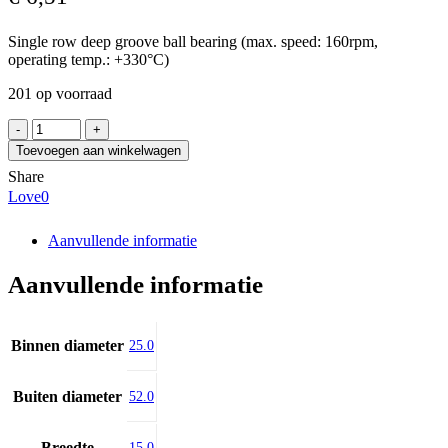
Single row deep groove ball bearing (max. speed: 160rpm,
operating temp.: +330°C)
201 op voorraad
BRL
6205
Toevoegen aan winkelwagen
ENC
Share
ZZ
Love
0
330°C
aantal
Aanvullende informatie
Aanvullende informatie
Binnen diameter
25.0
Buiten diameter
52.0
Breedte
15.0