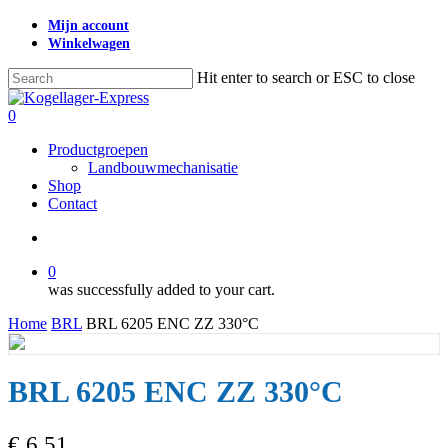
Skip
Mijn account
to
Winkelwagen
main
content
Hit enter to search or ESC to close
Close
Search
search
0
Menu
Productgroepen
Landbouwmechanisatie
Shop
Contact
search
0
was successfully added to your cart.
Home
BRL
BRL 6205 ENC ZZ 330°C
BRL 6205 ENC ZZ 330°C
€
6,51