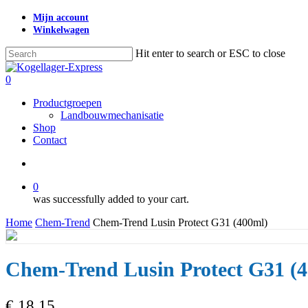
Skip
Mijn account
to
Winkelwagen
main
content
Hit enter to search or ESC to close
Close
Search
search
0
Menu
Productgroepen
Landbouwmechanisatie
Shop
Contact
search
0
was successfully added to your cart.
Home
Chem-Trend
Chem-Trend Lusin Protect G31 (400ml)
Chem-Trend Lusin Protect G31 (
€
18,15