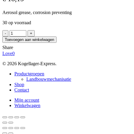
Aerosol grease, corrosion preventing
30 op voorraad
Chem-
Trend
Toevoegen aan winkelwagen
Lusin
Share
Protect
Love
0
G31
(400ml)
© 2026 Kogellager-Express.
aantal
Close
Productgroepen
Menu
Landbouwmechanisatie
Shop
Contact
Mijn account
Winkelwagen