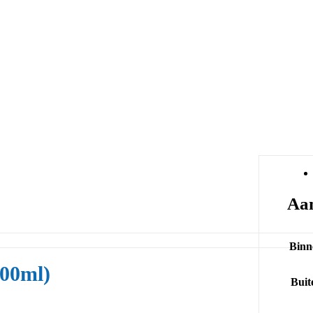
Aan
Binn
400ml)
Buit