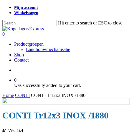
Skip
Mijn account
to
Winkelwagen
main
content
Hit enter to search or ESC to close
Close
Search
search
0
Menu
Productgroepen
Landbouwmechanisatie
Shop
Contact
search
0
was successfully added to your cart.
Home
CONTI
CONTI Tr12x3 INOX /1880
CONTI Tr12x3 INOX /1880
€
76,94