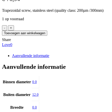
Trapezoidal screw, stainless steel (quality class: 200µm /300mm)
1 op voorraad
CONTI
Tr12x3
Toevoegen aan winkelwagen
INOX
Share
/1880
Love
0
aantal
Aanvullende informatie
Aanvullende informatie
Binnen diameter
0.0
Buiten diameter
12.0
Breedte
0.0