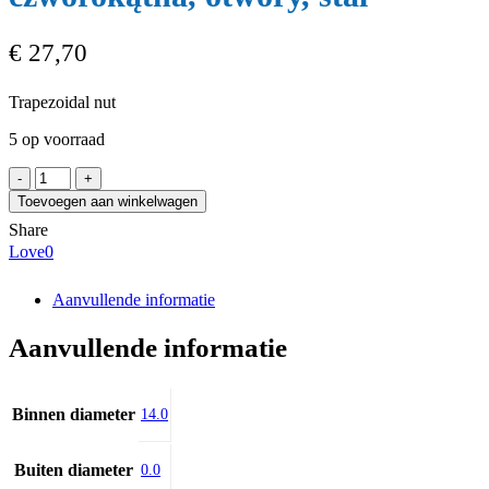
€
27,70
Trapezoidal nut
5 op voorraad
CONTI
Tr14x4
Toevoegen aan winkelwagen
LH
Share
(CQF14AL)
Love
0
czworokątna,
otwory,
stal
Aanvullende informatie
aantal
Aanvullende informatie
Binnen diameter
14.0
Buiten diameter
0.0