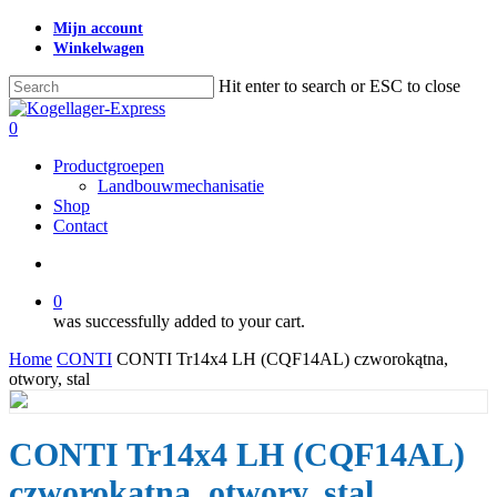
Skip
Mijn account
to
Winkelwagen
main
content
Hit enter to search or ESC to close
Close
Search
search
0
Menu
Productgroepen
Landbouwmechanisatie
Shop
Contact
search
0
was successfully added to your cart.
Home
CONTI
CONTI Tr14x4 LH (CQF14AL) czworokątna,
otwory, stal
CONTI Tr14x4 LH (CQF14AL)
czworokątna, otwory, stal