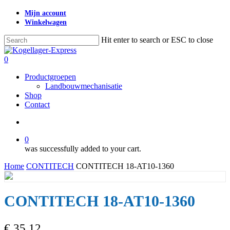
Skip
Mijn account
to
Winkelwagen
main
content
Hit enter to search or ESC to close
Close
Search
search
0
Menu
Productgroepen
Landbouwmechanisatie
Shop
Contact
search
0
was successfully added to your cart.
Home
CONTITECH
CONTITECH 18-AT10-1360
CONTITECH 18-AT10-1360
€
35,12