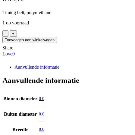
Timing belt, polyurethane
1 op voorraad
CONTITECH
18-
Toevoegen aan winkelwagen
AT10-
Share
1360
Love
0
aantal
Aanvullende informatie
Aanvullende informatie
Binnen diameter
0.0
Buiten diameter
0.0
Breedte
0.0