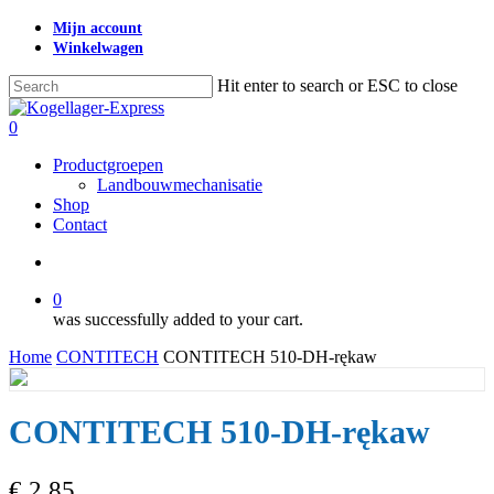
Skip
Mijn account
to
Winkelwagen
main
content
Hit enter to search or ESC to close
Close
Search
search
0
Menu
Productgroepen
Landbouwmechanisatie
Shop
Contact
search
0
was successfully added to your cart.
Home
CONTITECH
CONTITECH 510-DH-rękaw
CONTITECH 510-DH-rękaw
€
2,85