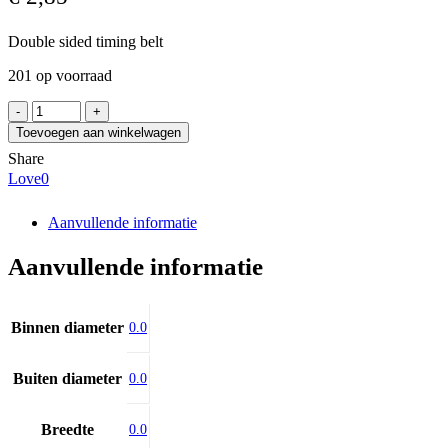
Double sided timing belt
201 op voorraad
CONTITECH
510-
Toevoegen aan winkelwagen
DH-
Share
rękaw
Love
0
aantal
Aanvullende informatie
Aanvullende informatie
Binnen diameter
0.0
Buiten diameter
0.0
Breedte
0.0