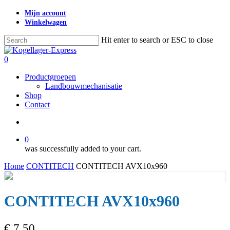
Skip
Mijn account
to
Winkelwagen
main
content
Hit enter to search or ESC to close
Close
Search
search
0
Menu
Productgroepen
Landbouwmechanisatie
Shop
Contact
search
0
was successfully added to your cart.
Home
CONTITECH
CONTITECH AVX10x960
CONTITECH AVX10x960
€
7,50