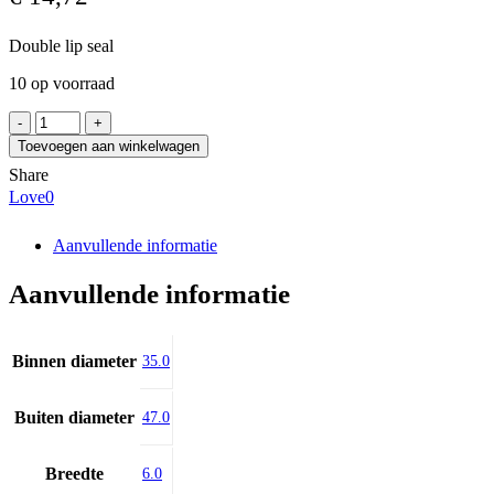
Double lip seal
10 op voorraad
CORTECO
BABSL
Toevoegen aan winkelwagen
35x47x6/6,5
Share
aantal
Love
0
Aanvullende informatie
Aanvullende informatie
Binnen diameter
35.0
Buiten diameter
47.0
Breedte
6.0