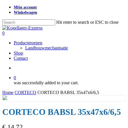
Skip
Mijn account
to
Winkelwagen
main
content
Hit enter to search or ESC to close
Close
Search
search
0
Menu
Productgroepen
Landbouwmechanisatie
Shop
Contact
search
0
was successfully added to your cart.
Home
CORTECO
CORTECO BABSL 35x47x6/6,5
CORTECO BABSL 35x47x6/6,5
€
14,72