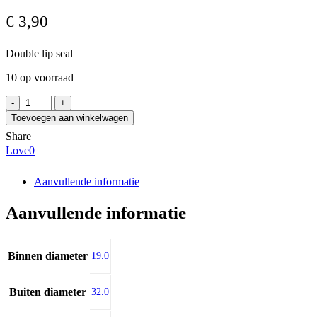
€
3,90
Double lip seal
10 op voorraad
CORTECO
BASLX27
Toevoegen aan winkelwagen
19x32x7
Share
FPM
Love
0
aantal
Aanvullende informatie
Aanvullende informatie
Binnen diameter
19.0
Buiten diameter
32.0