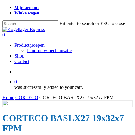
Skip
Mijn account
to
Winkelwagen
main
content
Hit enter to search or ESC to close
Close
Search
search
0
Menu
Productgroepen
Landbouwmechanisatie
Shop
Contact
search
0
was successfully added to your cart.
Home
CORTECO
CORTECO BASLX27 19x32x7 FPM
CORTECO BASLX27 19x32x7
FPM