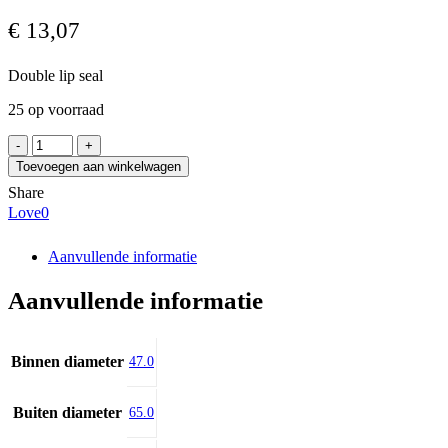
€
13,07
Double lip seal
25 op voorraad
CORTECO
COMBI
Toevoegen aan winkelwagen
SF
Share
47x65x19
Love
0
aantal
Aanvullende informatie
Aanvullende informatie
Binnen diameter
47.0
Buiten diameter
65.0