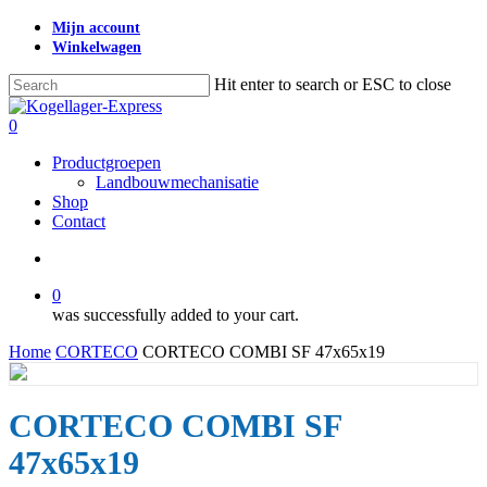
Skip
Mijn account
to
Winkelwagen
main
content
Hit enter to search or ESC to close
Close
Search
search
0
Menu
Productgroepen
Landbouwmechanisatie
Shop
Contact
search
0
was successfully added to your cart.
Home
CORTECO
CORTECO COMBI SF 47x65x19
CORTECO COMBI SF
47x65x19