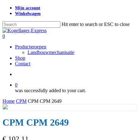
Skip
Mijn account
to
Winkelwagen
main
content
Hit enter to search or ESC to close
Close
Search
search
0
Menu
Productgroepen
Landbouwmechanisatie
Shop
Contact
search
0
was successfully added to your cart.
Home
CPM
CPM CPM 2649
CPM CPM 2649
€
102,11