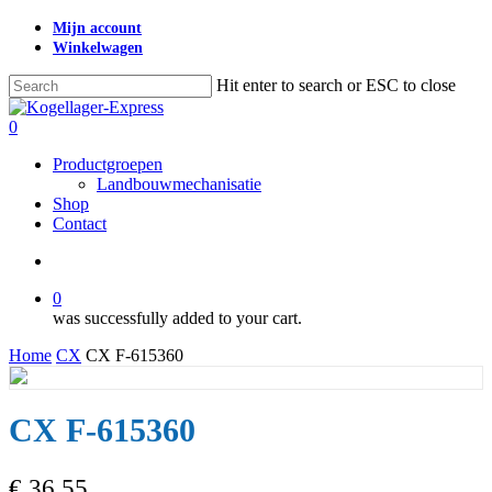
Skip
Mijn account
to
Winkelwagen
main
content
Hit enter to search or ESC to close
Close
Search
search
0
Menu
Productgroepen
Landbouwmechanisatie
Shop
Contact
search
0
was successfully added to your cart.
Home
CX
CX F-615360
CX F-615360
€
36,55