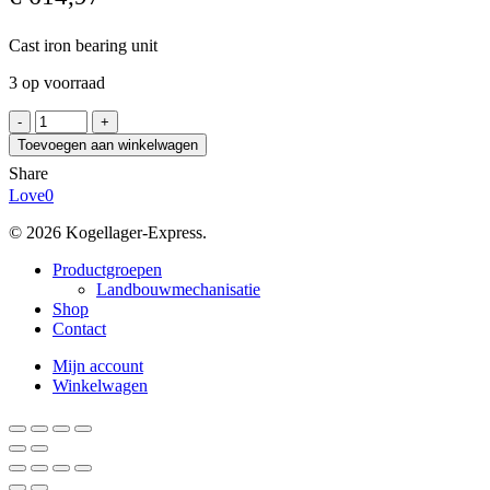
Cast iron bearing unit
3 op voorraad
DODGE
P2B-
Toevoegen aan winkelwagen
IP-
Share
050MRE
Love
0
aantal
© 2026 Kogellager-Express.
Close
Productgroepen
Menu
Landbouwmechanisatie
Shop
Contact
Mijn account
Winkelwagen