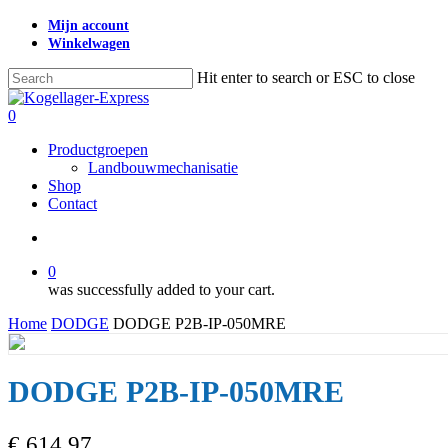
Skip
Mijn account
to
Winkelwagen
main
content
Hit enter to search or ESC to close
Close
Search
search
0
Menu
Productgroepen
Landbouwmechanisatie
Shop
Contact
search
0
was successfully added to your cart.
Home
DODGE
DODGE P2B-IP-050MRE
DODGE P2B-IP-050MRE
€
614,97