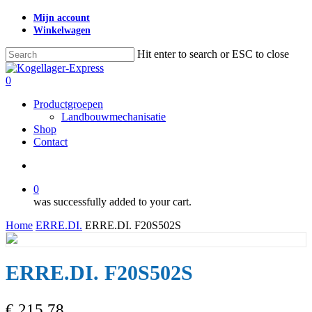
Skip
Mijn account
to
Winkelwagen
main
content
Hit enter to search or ESC to close
Close
Search
search
0
Menu
Productgroepen
Landbouwmechanisatie
Shop
Contact
search
0
was successfully added to your cart.
Home
ERRE.DI.
ERRE.DI. F20S502S
ERRE.DI. F20S502S
€
215,78