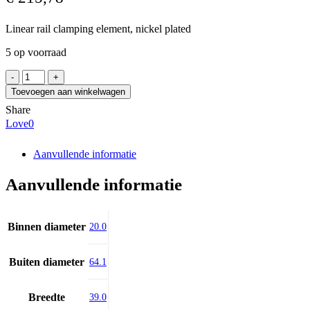
Linear rail clamping element, nickel plated
5 op voorraad
ERRE.DI.
F20S502S
Toevoegen aan winkelwagen
aantal
Share
Love
0
Aanvullende informatie
Aanvullende informatie
Binnen diameter
20.0
Buiten diameter
64.1
Breedte
39.0