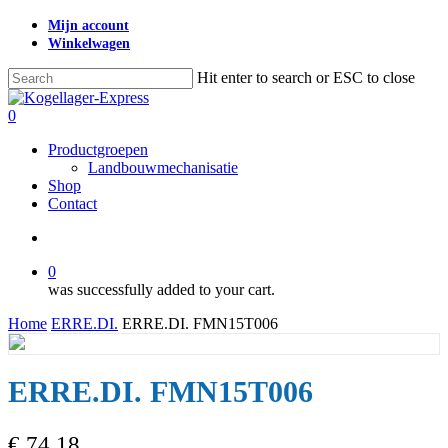
Skip
Mijn account
to
Winkelwagen
main
content
Hit enter to search or ESC to close
Close
Search
search
0
Menu
Productgroepen
Landbouwmechanisatie
Shop
Contact
search
0
was successfully added to your cart.
Home
ERRE.DI.
ERRE.DI. FMN15T006
ERRE.DI. FMN15T006
€
74,18