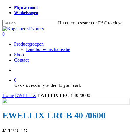
Skip
Mijn account
to
Winkelwagen
main
content
Hit enter to search or ESC to close
Close
Search
search
0
Menu
Productgroepen
Landbouwmechanisatie
Shop
Contact
search
0
was successfully added to your cart.
Home
EWELLIX
EWELLIX LRCB 40 /0600
EWELLIX LRCB 40 /0600
€
133,16