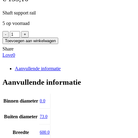
Shaft support rail
5 op voorraad
EWELLIX
LRCB
Toevoegen aan winkelwagen
40
Share
/0600
Love
0
aantal
Aanvullende informatie
Aanvullende informatie
Binnen diameter
0.0
Buiten diameter
73.0
Breedte
600.0