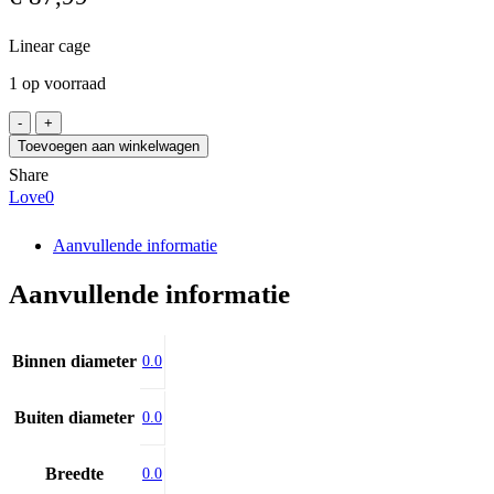
Linear cage
1 op voorraad
EWELLIX
LWHV
Toevoegen aan winkelwagen
10x305
Share
aantal
Love
0
Aanvullende informatie
Aanvullende informatie
Binnen diameter
0.0
Buiten diameter
0.0
Breedte
0.0