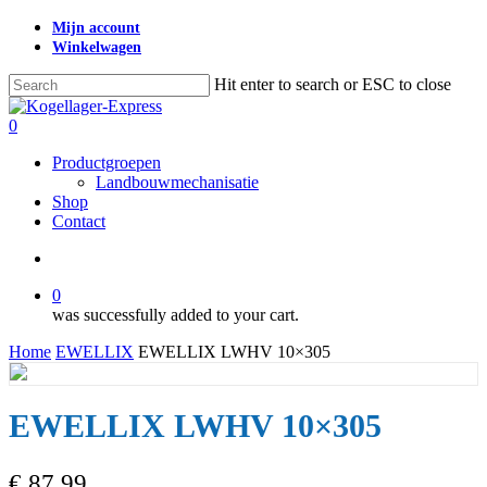
Skip
Mijn account
to
Winkelwagen
main
content
Hit enter to search or ESC to close
Close
Search
search
0
Menu
Productgroepen
Landbouwmechanisatie
Shop
Contact
search
0
was successfully added to your cart.
Home
EWELLIX
EWELLIX LWHV 10×305
EWELLIX LWHV 10×305
€
87,99