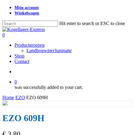
Skip
Mijn account
to
Winkelwagen
main
content
Hit enter to search or ESC to close
Close
Search
search
0
Menu
Productgroepen
Landbouwmechanisatie
Shop
Contact
search
0
was successfully added to your cart.
Home
EZO
EZO 609H
EZO 609H
€
3,80