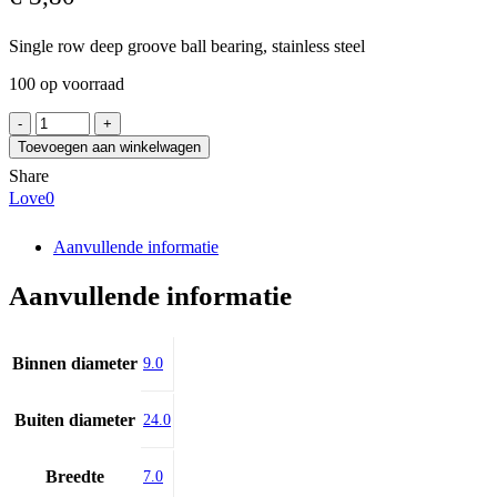
Single row deep groove ball bearing, stainless steel
100 op voorraad
EZO
609H
Toevoegen aan winkelwagen
aantal
Share
Love
0
Aanvullende informatie
Aanvullende informatie
Binnen diameter
9.0
Buiten diameter
24.0
Breedte
7.0