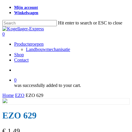
Skip
Mijn account
to
Winkelwagen
main
content
Hit enter to search or ESC to close
Close
Search
search
0
Menu
Productgroepen
Landbouwmechanisatie
Shop
Contact
search
0
was successfully added to your cart.
Home
EZO
EZO 629
EZO 629
€
1,49