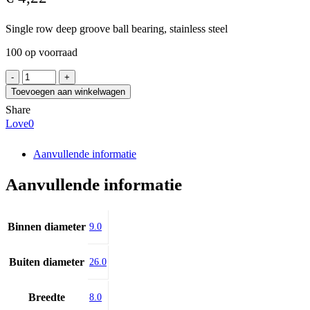
Single row deep groove ball bearing, stainless steel
100 op voorraad
EZO
629H
Toevoegen aan winkelwagen
aantal
Share
Love
0
Aanvullende informatie
Aanvullende informatie
Binnen diameter
9.0
Buiten diameter
26.0
Breedte
8.0