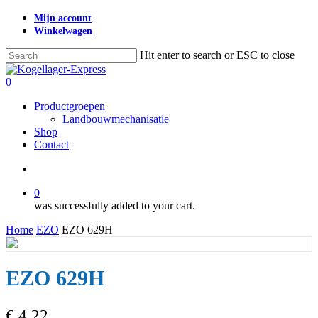
Skip
Mijn account
to
Winkelwagen
main
content
Hit enter to search or ESC to close
Close
Search
search
0
Menu
Productgroepen
Landbouwmechanisatie
Shop
Contact
search
0
was successfully added to your cart.
Home
EZO
EZO 629H
EZO 629H
€
4,22