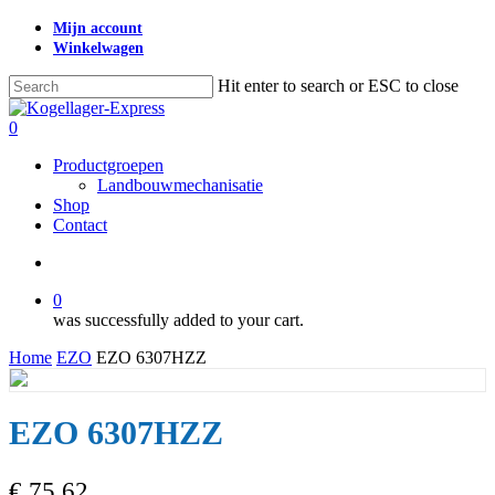
Skip
Mijn account
to
Winkelwagen
main
content
Hit enter to search or ESC to close
Close
Search
search
0
Menu
Productgroepen
Landbouwmechanisatie
Shop
Contact
search
0
was successfully added to your cart.
Home
EZO
EZO 6307HZZ
EZO 6307HZZ
€
75,62