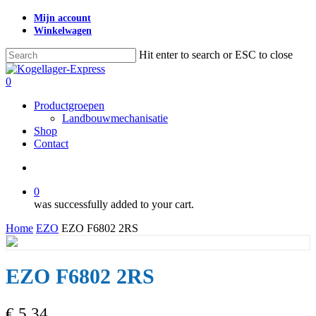
Skip
Mijn account
to
Winkelwagen
main
content
Hit enter to search or ESC to close
Close
Search
search
0
Menu
Productgroepen
Landbouwmechanisatie
Shop
Contact
search
0
was successfully added to your cart.
Home
EZO
EZO F6802 2RS
EZO F6802 2RS
€
5,34