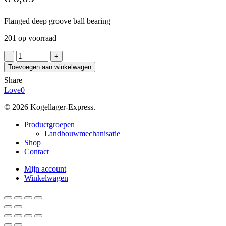
Flanged deep groove ball bearing
201 op voorraad
EZO
F6903
Toevoegen aan winkelwagen
2RS
Share
aantal
Love
0
© 2026 Kogellager-Express.
Close
Productgroepen
Menu
Landbouwmechanisatie
Shop
Contact
Mijn account
Winkelwagen