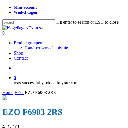
Skip
Mijn account
to
Winkelwagen
main
content
Hit enter to search or ESC to close
Close
Search
search
0
Menu
Productgroepen
Landbouwmechanisatie
Shop
Contact
search
0
was successfully added to your cart.
Home
EZO
EZO F6903 2RS
EZO F6903 2RS
€
6,03