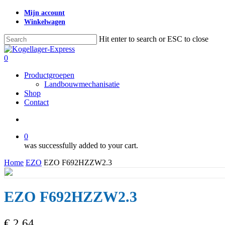
Skip
Mijn account
to
Winkelwagen
main
content
Hit enter to search or ESC to close
Close
Search
search
0
Menu
Productgroepen
Landbouwmechanisatie
Shop
Contact
search
0
was successfully added to your cart.
Home
EZO
EZO F692HZZW2.3
EZO F692HZZW2.3
€
2,64