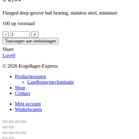
Flanged deep groove ball bearing, stainless steel, miniature
100 op voorraad
EZO
F692HZZW2.3
Toevoegen aan winkelwagen
aantal
Share
Love
0
© 2026 Kogellager-Express.
Close
Productgroepen
Menu
Landbouwmechanisatie
Shop
Contact
Mijn account
Winkelwagen