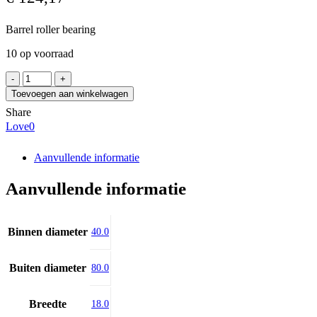
Barrel roller bearing
10 op voorraad
FAG
20208-
Toevoegen aan winkelwagen
TVP-
Share
C3
Love
0
aantal
Aanvullende informatie
Aanvullende informatie
Binnen diameter
40.0
Buiten diameter
80.0
Breedte
18.0