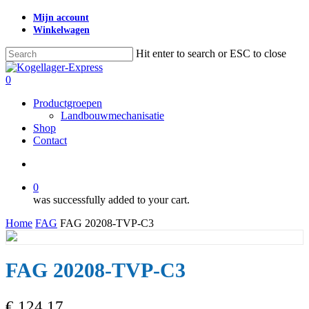
Skip
Mijn account
to
Winkelwagen
main
content
Hit enter to search or ESC to close
Close
Search
search
0
Menu
Productgroepen
Landbouwmechanisatie
Shop
Contact
search
0
was successfully added to your cart.
Home
FAG
FAG 20208-TVP-C3
FAG 20208-TVP-C3
€
124,17