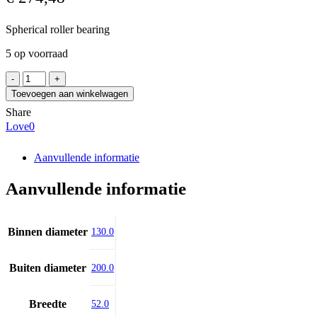
Spherical roller bearing
5 op voorraad
FAG
23026-
Toevoegen aan winkelwagen
E1A-
Share
XL-
Love
0
K-
M-
C3
Aanvullende informatie
aantal
Aanvullende informatie
Binnen diameter
130.0
Buiten diameter
200.0
Breedte
52.0