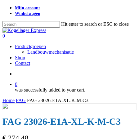
Skip
Mijn account
to
Winkelwagen
main
content
Hit enter to search or ESC to close
Close
Search
search
0
Menu
Productgroepen
Landbouwmechanisatie
Shop
Contact
search
0
was successfully added to your cart.
Home
FAG
FAG 23026-E1A-XL-K-M-C3
FAG 23026-E1A-XL-K-M-C3
€
274,48