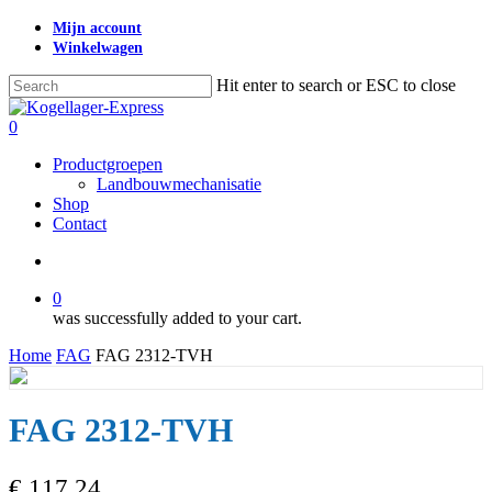
Skip
Mijn account
to
Winkelwagen
main
content
Hit enter to search or ESC to close
Close
Search
search
0
Menu
Productgroepen
Landbouwmechanisatie
Shop
Contact
search
0
was successfully added to your cart.
Home
FAG
FAG 2312-TVH
FAG 2312-TVH
€
117,24