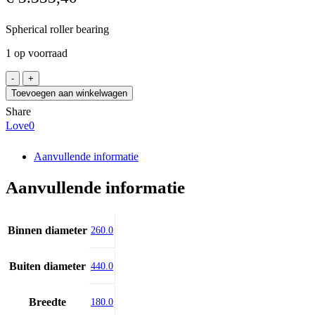
Spherical roller bearing
1 op voorraad
FAG
24152-
Toevoegen aan winkelwagen
BE-
Share
XL
Love
0
aantal
Aanvullende informatie
Aanvullende informatie
Binnen diameter
260.0
Buiten diameter
440.0
Breedte
180.0