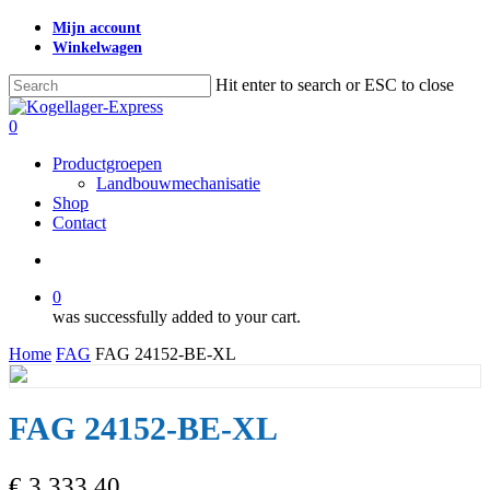
Skip
Mijn account
to
Winkelwagen
main
content
Hit enter to search or ESC to close
Close
Search
search
0
Menu
Productgroepen
Landbouwmechanisatie
Shop
Contact
search
0
was successfully added to your cart.
Home
FAG
FAG 24152-BE-XL
FAG 24152-BE-XL
€
3.333,40