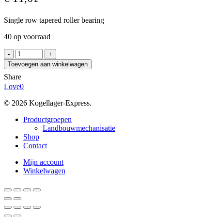
Single row tapered roller bearing
40 op voorraad
FAG
32005-
Toevoegen aan winkelwagen
X-
Share
XL
Love
0
aantal
© 2026 Kogellager-Express.
Close
Productgroepen
Menu
Landbouwmechanisatie
Shop
Contact
Mijn account
Winkelwagen