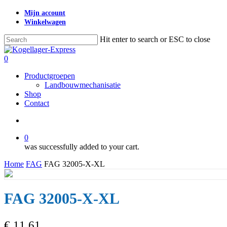
Skip
Mijn account
to
Winkelwagen
main
content
Hit enter to search or ESC to close
Close
Search
search
0
Menu
Productgroepen
Landbouwmechanisatie
Shop
Contact
search
0
was successfully added to your cart.
Home
FAG
FAG 32005-X-XL
FAG 32005-X-XL
€
11,61