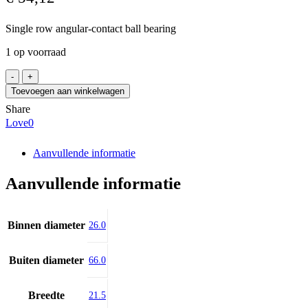
Single row angular-contact ball bearing
1 op voorraad
FAG
538367D
Toevoegen aan winkelwagen
aantal
Share
Love
0
Aanvullende informatie
Aanvullende informatie
Binnen diameter
26.0
Buiten diameter
66.0
Breedte
21.5