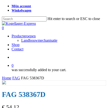
Skip
Mijn account
to
Winkelwagen
main
content
Hit enter to search or ESC to close
Close
Search
search
0
Menu
Productgroepen
Landbouwmechanisatie
Shop
Contact
search
0
was successfully added to your cart.
Home
FAG
FAG 538367D
FAG 538367D
€
54,12