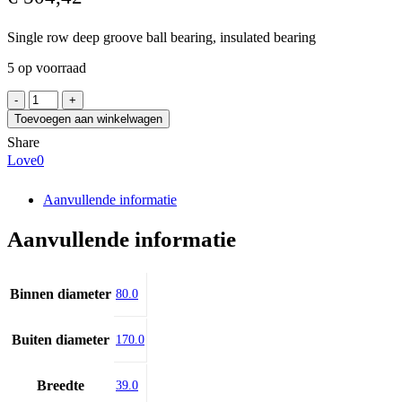
Single row deep groove ball bearing, insulated bearing
5 op voorraad
FAG
6316-
Toevoegen aan winkelwagen
J20AA-
Share
C3
Love
0
aantal
Aanvullende informatie
Aanvullende informatie
Binnen diameter
80.0
Buiten diameter
170.0
Breedte
39.0