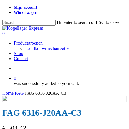
Skip
Mijn account
to
Winkelwagen
main
content
Hit enter to search or ESC to close
Close
Search
search
0
Menu
Productgroepen
Landbouwmechanisatie
Shop
Contact
search
0
was successfully added to your cart.
Home
FAG
FAG 6316-J20AA-C3
FAG 6316-J20AA-C3
€
504,42