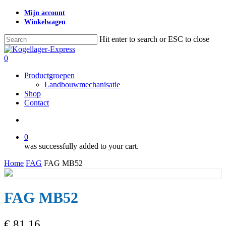
Skip
Mijn account
to
Winkelwagen
main
content
Hit enter to search or ESC to close
Close
Search
search
0
Menu
Productgroepen
Landbouwmechanisatie
Shop
Contact
search
0
was successfully added to your cart.
Home
FAG
FAG MB52
FAG MB52
€
81,16