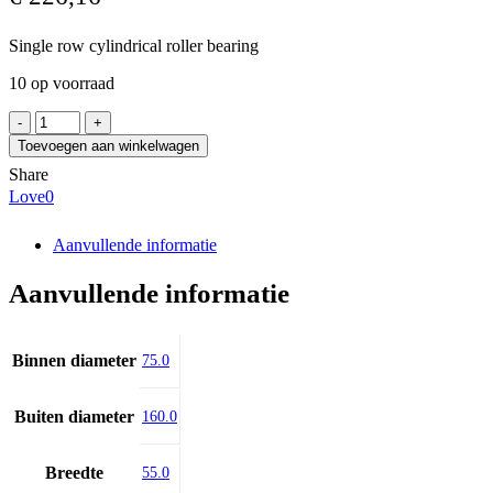
Single row cylindrical roller bearing
10 op voorraad
FAG
NJ2315-
Toevoegen aan winkelwagen
E-
Share
XL-
Love
0
TVP2
aantal
Aanvullende informatie
Aanvullende informatie
Binnen diameter
75.0
Buiten diameter
160.0
Breedte
55.0