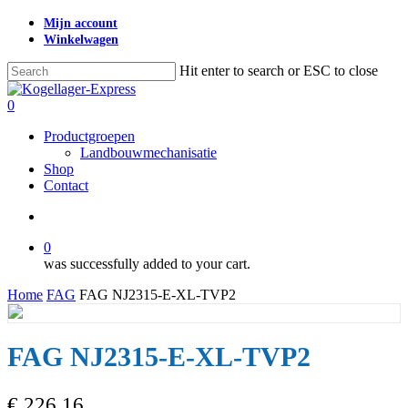
Skip
Mijn account
to
Winkelwagen
main
content
Hit enter to search or ESC to close
Close
Search
search
0
Menu
Productgroepen
Landbouwmechanisatie
Shop
Contact
search
0
was successfully added to your cart.
Home
FAG
FAG NJ2315-E-XL-TVP2
FAG NJ2315-E-XL-TVP2
€
226,16