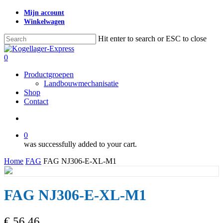
Skip
Mijn account
to
Winkelwagen
main
content
Hit enter to search or ESC to close
Close
Search
search
0
Menu
Productgroepen
Landbouwmechanisatie
Shop
Contact
search
0
was successfully added to your cart.
Home
FAG
FAG NJ306-E-XL-M1
FAG NJ306-E-XL-M1
€
56,46