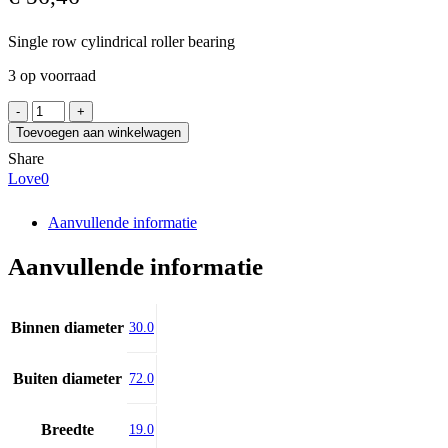
Single row cylindrical roller bearing
3 op voorraad
FAG
NJ306-
Toevoegen aan winkelwagen
E-
Share
XL-
Love
0
M1
aantal
Aanvullende informatie
Aanvullende informatie
Binnen diameter
30.0
Buiten diameter
72.0
Breedte
19.0