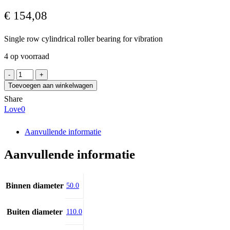
€
154,08
Single row cylindrical roller bearing for vibration
4 op voorraad
FAG
NU2310-
Toevoegen aan winkelwagen
E-
Share
XL-
Love
0
M1A-
QP51-
C4
Aanvullende informatie
aantal
Aanvullende informatie
Binnen diameter
50.0
Buiten diameter
110.0