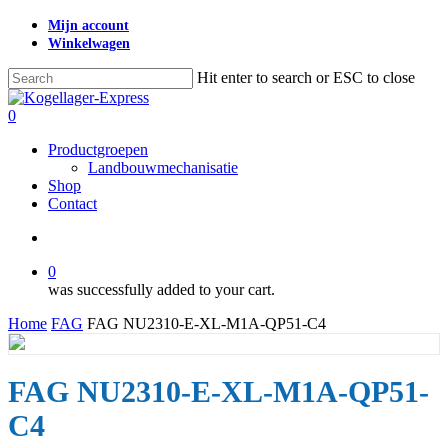
Skip
Mijn account
to
Winkelwagen
main
content
Hit enter to search or ESC to close
Close
Search
search
0
Menu
Productgroepen
Landbouwmechanisatie
Shop
Contact
search
0
was successfully added to your cart.
Home
FAG
FAG NU2310-E-XL-M1A-QP51-C4
FAG NU2310-E-XL-M1A-QP51-
C4