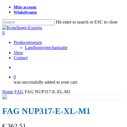
Skip
Mijn account
to
Winkelwagen
main
content
Hit enter to search or ESC to close
Close
Search
search
0
Menu
Productgroepen
Landbouwmechanisatie
Shop
Contact
search
0
was successfully added to your cart.
Home
FAG
FAG NUP317-E-XL-M1
FAG NUP317-E-XL-M1
€
362,51