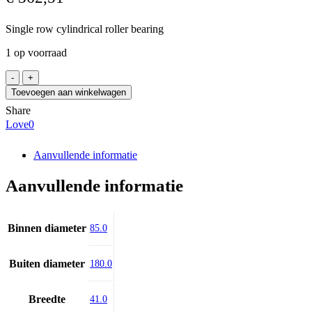
Single row cylindrical roller bearing
1 op voorraad
FAG
NUP317-
Toevoegen aan winkelwagen
E-
Share
XL-
Love
0
M1
aantal
Aanvullende informatie
Aanvullende informatie
Binnen diameter
85.0
Buiten diameter
180.0
Breedte
41.0