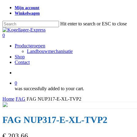
Skip
Mijn account
to
Winkelwagen
main
content
Hit enter to search or ESC to close
Close
Search
search
0
Menu
Productgroepen
Landbouwmechanisatie
Shop
Contact
search
0
was successfully added to your cart.
Home
FAG
FAG NUP317-E-XL-TVP2
FAG NUP317-E-XL-TVP2
€
203,66