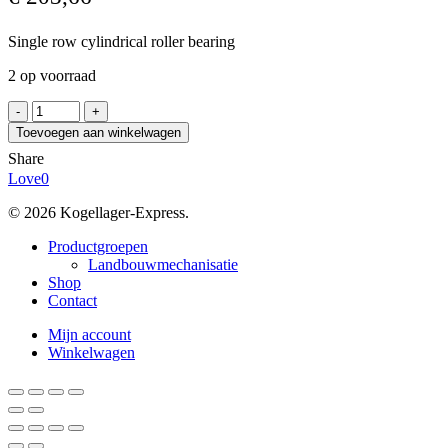
Single row cylindrical roller bearing
2 op voorraad
FAG
NUP317-
Toevoegen aan winkelwagen
E-
Share
XL-
Love
0
TVP2
aantal
© 2026 Kogellager-Express.
Close
Productgroepen
Menu
Landbouwmechanisatie
Shop
Contact
Mijn account
Winkelwagen